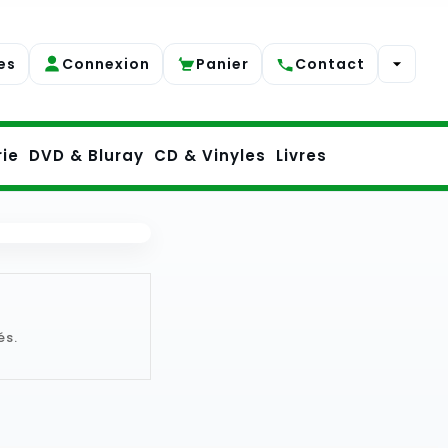
es
Connexion
Panier
Contact
rie
DVD & Bluray
CD & Vinyles
Livres
és.