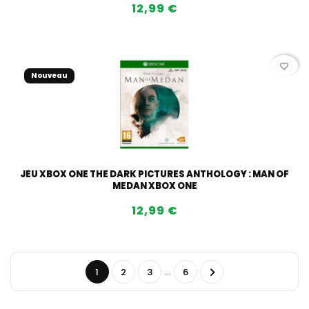
12,99 €
favorite_border
Nouveau
JEU XBOX ONE THE DARK PICTURES ANTHOLOGY : MAN OF
MEDAN XBOX ONE
12,99 €
…

1
2
3
6