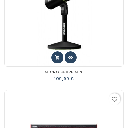
shopping_cart
visibility
MICRO SHURE MV6
109,99 €
favorite_border