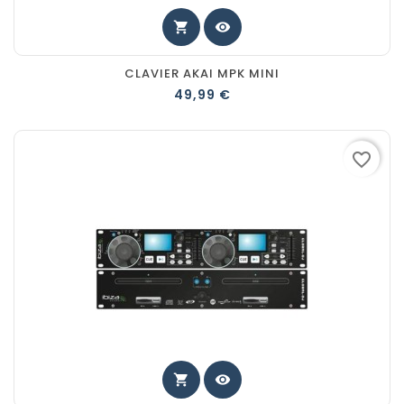
shopping_cart
visibility
CLAVIER AKAI MPK MINI
49,99 €
favorite_border
shopping_cart
visibility