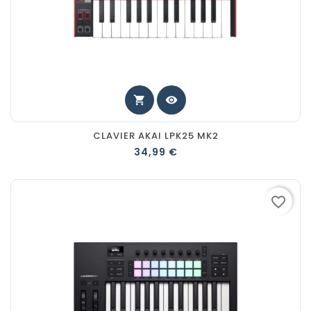
shopping_cart
visibility
CLAVIER AKAI LPK25 MK2
34,99 €
favorite_border