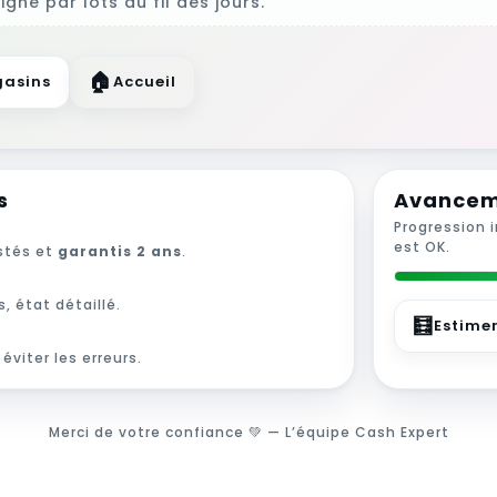
gne par lots au fil des jours.
🏠
asins
Accueil
s
Avance
Progression 
est OK.
estés et
garantis 2 ans
.
, état détaillé.
🧮
Estime
éviter les erreurs.
Merci de votre confiance 💚 — L’équipe Cash Expert