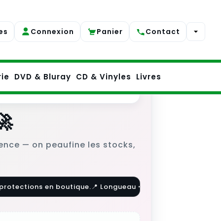
es
Connexion
Panier
Contact
rie
DVD & Bluray
CD & Vinyles
Livres
🚀
tience — on peaufine les stocks,
protections en boutique.
📍 Longueau • Amiens • Compiègne.