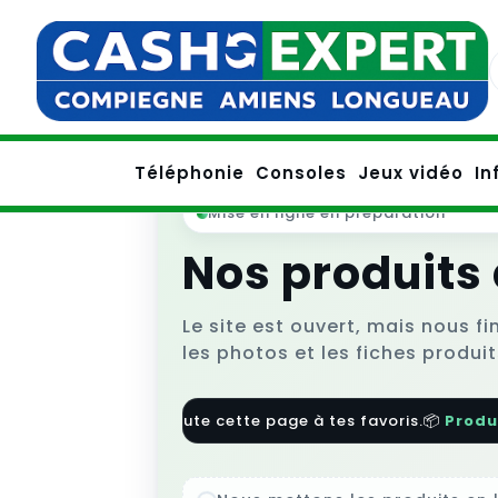
Téléphonie
Consoles
Jeux vidéo
In
Mise en ligne en préparation
Nos produits
Le site est ouvert, mais nous fi
les photos et les fiches produit
💡 Astuce : ajoute cette page à tes favoris.
📦
Produi