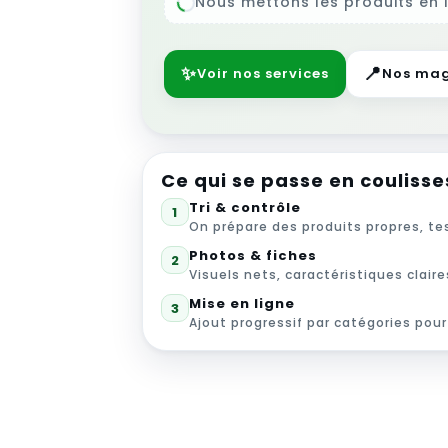
Nous mettons les produits en li
✨
📍
Voir nos services
Nos mag
Ce qui se passe en coulisse
Tri & contrôle
1
On prépare des produits propres, t
Photos & fiches
2
Visuels nets, caractéristiques claires
Mise en ligne
3
Ajout progressif par catégories pour 