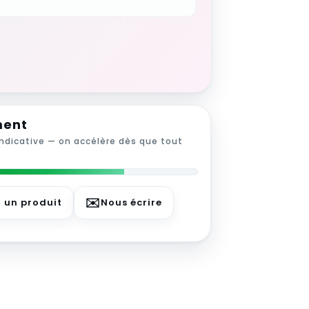
ment
indicative — on accélère dès que tout
✉️
r un produit
Nous écrire