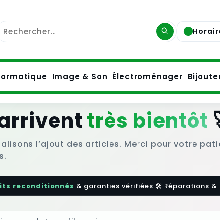
Horair
formatique
Image & Son
Électroménager
Bijoute
 arrivent
très bientôt
nalisons l’ajout des articles. Merci pour votre pa
s.
ts reconditionnés
& garanties vérifiées.
🛠️ Réparations & 